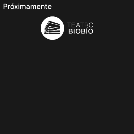
Próximamente