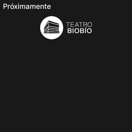
Próximamente